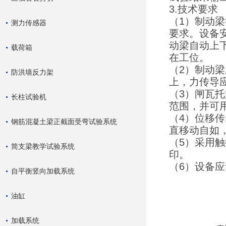
3.技术要求
（1）制动梁
测力传感器
要求。设备
动梁自动上
载荷箱
在工位。
（2）制动
防洪墙反力架
上，力传导
（3）闸瓦
长柱试验机
范围，并可
（4）位移
钢筋混凝土梁正截面受弯试验系统
直移动自如
（5）采用
简支梁教学试验系统
印。
（6）设备
自平衡竖向加载系统
油缸
加载系统