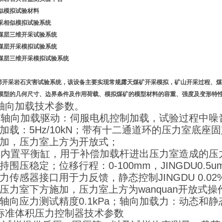
似模拟试验材料
采相似模拟试验系统
煤层三维开采试验系统
煤层开采模拟试验系统
煤层三维开采模拟试验系统
部开采岩石灾害试验系统
，该设备主要实现常规露天煤矿开采模拟，矿山开采过程、煤
模型的几何尺寸、边界条件及作用荷载、模拟煤矿的模型材料的容重、强度及变形特性
轴向加载技术参数。
向加载驱动：伺服电机控制加载，试验过程中噪音
加载：5Hz/10kN；带有十二通道环的压力室底
加，压力室上方为开放式；
置平衡缸，用于补偿加载杆进出压力室造成的压力
持围压稳定；位移行程：0-100mm，JINGDU0
力传感器接口用于力反馈，静态控制JINGDU 0.02
压力室下方施加，压力室上方为wanquan开放式
轴向应力测试精度0.1kPa；轴向加载力：动态和静态
标准体积压力控制器技术参数