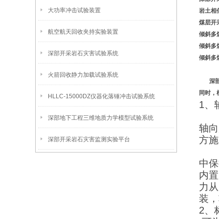
大功率冲击试验装置
岩土相
煤层开
航空航天回收夹持实验装置
倾斜多
倾斜多
深部开采岩石灾害试验系统
倾斜多
火箭回收静力加载试验系统
深
同时，
HLLC-15000DZ仪器化落锤冲击试验系统
1、
轴
深部地下工程三维地质力学模型试验系统
轴向
方施
深部开采岩石灾害监测实验平台
内
中保
内置
力从
装，
2、