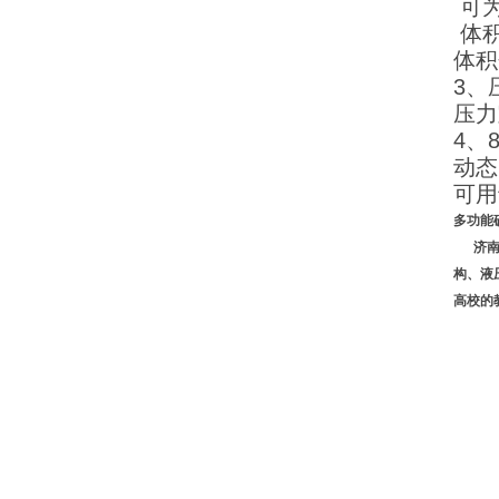
可为
体积
体积
3、
压力
4、
动态
可用
多功能
济南恒
构、液
高校的