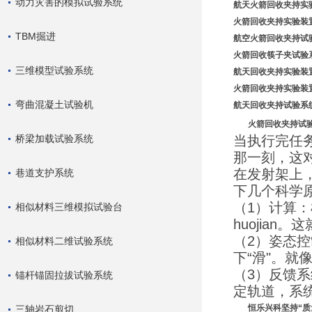
动力灾害的模拟试验系统
航天火箭回收夹持实
火箭回收夹持实验装
TBM掘进
航空火箭回收夹持试验
火箭回收筷子夹试验系统
三维模型试验系统
航天回收夹持实验装置-
火箭回收夹持实验装
弯曲混凝土试验机
航天回收夹持试验系
火箭回收夹持试验
桥梁加载试验系统
当执行完任
那一刻，这对
在发射架上
巷道支护系统
下几个科学
（1）计算：
相似材料三维模拟试验台
huojia
（2）姿态控
相似材料二维试验系统
下“滑"。
（3）反馈系
锚杆锚固拉拔试验系统
定轨道，系
恒乐兴科坚持“质量
三轴岩石剪切