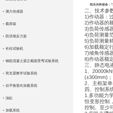
恒乐兴科使命：“追
二、技术参
测力传感器
1)作动器：
2)作动器的额
载荷箱
3)负荷传
4)负荷测量范
防洪墙反力架
5)负荷测量
6)加载额定行
长柱试验机
7)倾角传感
8)作动器额定
钢筋混凝土梁正截面受弯试验系统
三、静态电
1、20000
简支梁教学试验系统
(±300mm)
2、主框架单
自平衡竖向加载系统
四、控制系
1.多功能
油缸
恒变形控制
控制。至少
加载系统