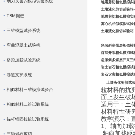
动力灾害的模拟试验系统
地震剪切相似模拟实
土壤液化剪切试验箱-
TBM掘进
地震剪切相似模拟实
离心机相似模拟试验
三维模型试验系统
土壤液化剪切试验箱
弯曲混凝土试验机
急倾斜多煤层相似模
煤层开采相似模拟试
桥梁加载试验系统
急倾斜多煤层开采三
岩土岩石相似模拟试
巷道支护系统
岩石灾害相似模拟试验系
土壤液化剪切试验
粒材料的抗
相似材料三维模拟试验台
面上发生破
适用于：土
相似材料二维试验系统
材料特性研
教学演示：
锚杆锚固拉拔试验系统
1、轴向加
轴向加载驱
三轴岩石剪切