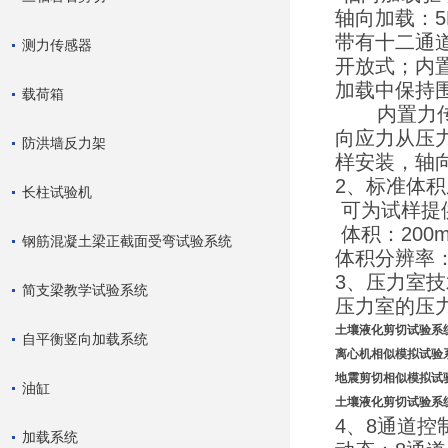
轴向加载：5H
带有十二通
测力传感器
开放式；内
加载中保持围
载荷箱
内置力传感器
向应力从压力
防洪墙反力架
样安装，轴向
2、标准体
长柱试验机
可为试样提供
体积：200m
钢筋混凝土梁正截面受弯试验系统
体积分辨率：0
3、压力室
简支梁教学试验系统
压力室的压力
土壤液化剪切试验系
自平衡竖向加载系统
离心机相似模拟试验
地震剪切相似模拟试
油缸
土壤液化剪切试验系
4、8通道控
加载系统