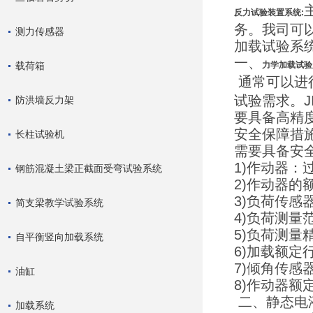
反力试验装置系统
:
务。我司可
测力传感器
加载试验系
一、
载荷箱
力学加载试验
通常可以进
试验需求。
防洪墙反力架
要具备高精
安全保障措
长柱试验机
需要具备安
1)作动器：
钢筋混凝土梁正截面受弯试验系统
2)作动器的额
3)负荷传
简支梁教学试验系统
4)负荷测量范
5)负荷测量
自平衡竖向加载系统
6)加载额定行
7)倾角传感
油缸
8)作动器额定
二、静态电
加载系统