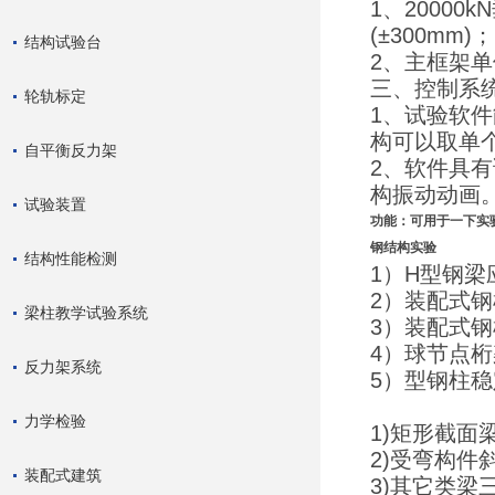
1、20000
(±300mm)
结构试验台
2、主框架单
三、控制系
轮轨标定
1、试验软
构可以取单
自平衡反力架
2、软件具
构振动动画
试验装置
功能：可用于一下实
钢结构实验
结构性能检测
1）H型钢梁
2）装配式
梁柱教学试验系统
3）装配式
4）球节点
反力架系统
5）型钢柱
力学检验
1)矩形截
2)受弯构
装配式建筑
3)其它类梁