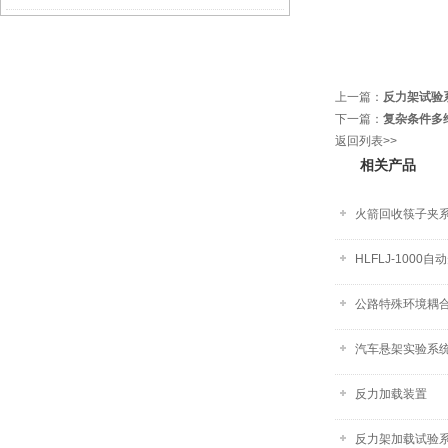
上一篇：
反力架试验系
下一篇：
复杂条件多
返回列表>>
相关产品
火箭回收筷子夹
HLFLJ-1000
公路特殊环境耦
汽车悬架实验系统-
反力加载装置
反力架加载试验