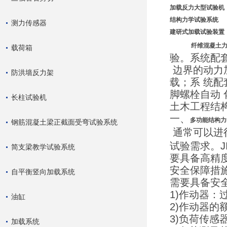
加载反力大型
试验机
结构力学试验系统
测力传感器
建研式加载试验装置
纤维混凝土力
载荷箱
验。系统配
边界的动力
防洪墙反力架
载；系 统
脚螺栓自动
长柱试验机
土木工程结
一、
多功能结构力
钢筋混凝土梁正截面受弯试验系统
通常可以进
试验需求。
简支梁教学试验系统
要具备高精
安全保障措
自平衡竖向加载系统
需要具备安
1)作动器：
油缸
2)作动器的额
3)负荷传
加载系统