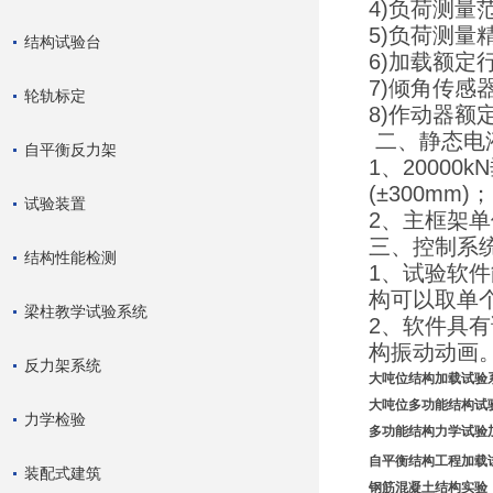
4)负荷测量范
5)负荷测量
结构试验台
6)加载额定行
7)倾角传感
轮轨标定
8)作动器额定
二、静态电
自平衡反力架
1、20000
(±300mm)
试验装置
2、主框架单
三、控制系
结构性能检测
1、试验软
构可以取单
梁柱教学试验系统
2、软件具
构振动动画
反力架系统
大吨位结构加载试验
大吨位多功能结构试
力学检验
多功能结构力学试验
自平衡结构工程加载
装配式建筑
钢筋混凝土结构实验