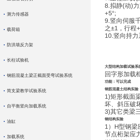
8.拟静(动
+5°;
测力传感器
9.竖向伺服
之±1，行程+
载荷箱
10.竖向
防洪墙反力架
长柱试验机
大型结构加载试验系
回字形加载
钢筋混凝土梁正截面受弯试验系统
功能：可以完成
钢筋混凝土结构实验
简支梁教学试验系统
1)矩形截
坏、斜压破
自平衡竖向加载系统
3)其它类
钢结构实验
油缸
1）H型钢
节点桁架应
加载系统