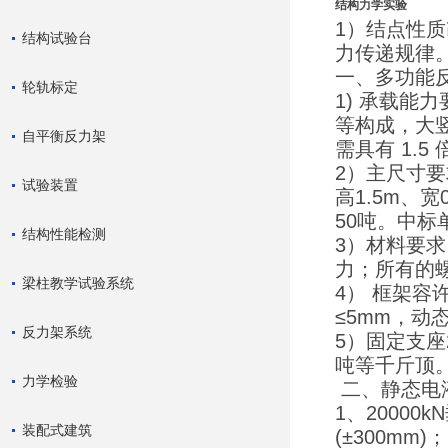
结构力学实验
1）结点性
结构试验台
力传递规律
一、多功能
轮轨标定
1) 承载
等构成，大竖
自平衡反力架
需具有 1.5
2）主尺寸要求
试验装置
高1.5m、
50吨。中
结构性能检测
3）材料要求
力；所有的螺
梁柱教学试验系统
4） 框架容
≤5mm，动
反力架系统
5）固定支座
吨等千斤顶
力学检验
二、静态电
1、20000
装配式建筑
(±300mm)