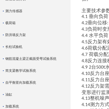
主要技术参
测力传感器
垂向负荷
4.1
垂向位移
4.2
载荷箱
负荷时变
4.3
水平负荷
防洪墙反力架
4.4
反力架有
4.5
长柱试验机
荷载分配
4.6
荷载分配
4.7
钢筋混凝土梁正截面受弯试验系统
反力连接
4.8
台
4.9 2
500t
简支梁教学试验系统
反力台
4.10
反力台
4.11
自平衡竖向加载系统
反力架
4.12
变形进行监
油缸
整机噪
4.13
测力方
4.14
加载系统