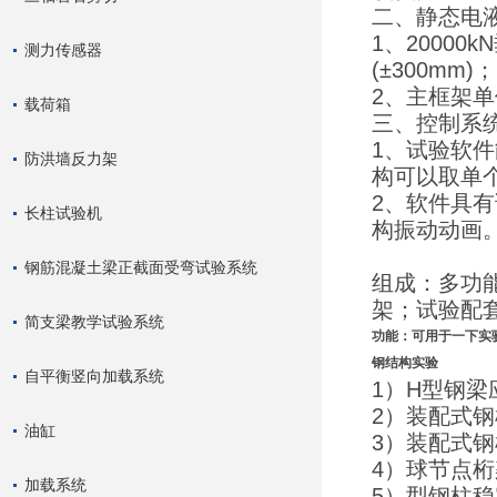
二、静态电
1、20000
测力传感器
(±300mm)
2、主框架单
载荷箱
三、控制系
1、试验软
防洪墙反力架
构可以取单
2、软件具
长柱试验机
构振动动画
钢筋混凝土梁正截面受弯试验系统
组成：多功
架；试验配
简支梁教学试验系统
功能：可用于一下实
钢结构实验
自平衡竖向加载系统
1）H型钢梁
2）装配式
油缸
3）装配式
4）球节点
加载系统
5）型钢柱