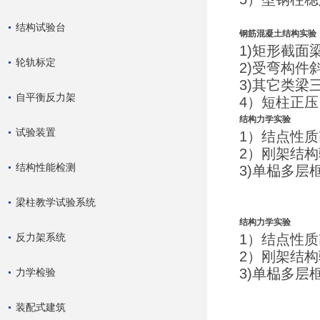
结构试验台
钢筋混凝土结构实验
1)矩形截
轮轨标定
2)受弯构
3)其它类梁
自平衡反力架
4）短柱正
结构力学实验
试验装置
1）结点性
2）刚架结
结构性能检测
3)单榀多层
梁柱教学试验系统
结构力学实验
反力架系统
1）结点性
2）刚架结
3)单榀多层
力学检验
装配式建筑