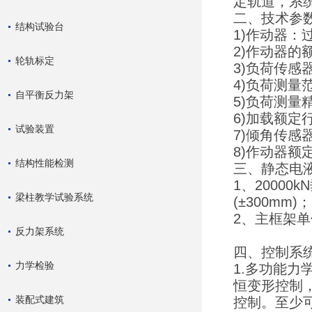
定轨道，系
二、技术参
结构试验台
1)作动器：
2)作动器的额
轮轨标定
3)负荷传
4)负荷测量范
自平衡反力架
5)负荷测量
6)加载额定行
试验装置
7)倾角传感
8)作动器额定
结构性能检测
三、静态电
1、20000
梁柱教学试验系统
(±300mm)
2、主框架单
反力架系统
四、控制系
力学检验
1.多功能
恒变形控制
装配式建筑
控制。至少