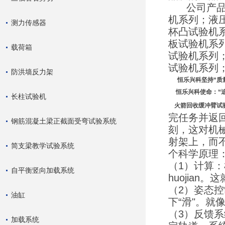
公司产品涵
机系列；液
测力传感器
杯凸试验机
板试验机系
载荷箱
试验机系列
试验机系列
防洪墙反力架
恒乐兴科坚持“质量
恒乐兴科使命：“追
长柱试验机
火箭
回收缓冲臂试
完任务并返
钢筋混凝土梁正截面受弯试验系统
刻，这对机械
射架上，而
简支梁教学试验系统
个科学原理
（1）计算：
自平衡竖向加载系统
huojia
（2）姿态控
油缸
下“滑"。
（3）反馈系
加载系统