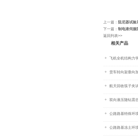
上一篇：
阻尼器试验
下一篇：
制电液伺服
返回列表>>
相关产品
飞机全机结构力学
货车转向架垂向
航天回收筷子夹
双向液压随钻震
公路路基特殊环
公路路基冻土环境