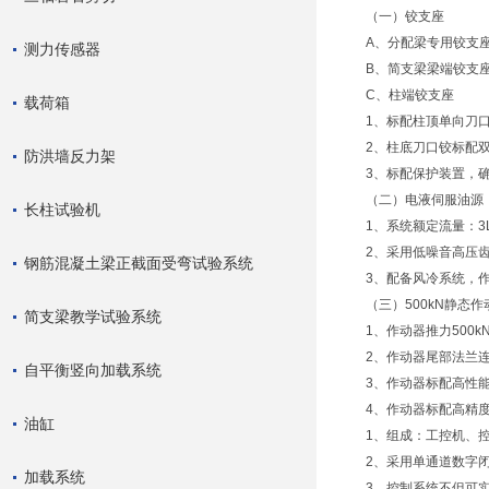
（一）铰支座
A、分配梁专用铰支
测力传感器
B、简支梁梁端铰支座
C、柱端铰支座
载荷箱
1、标配柱顶单向刀
2、柱底刀口铰标配双
防洪墙反力架
3、标配保护装置，
（二）电液伺服油源
长柱试验机
1、系统额定流量：3L/
2、采用低噪音高压
钢筋混凝土梁正截面受弯试验系统
3、配备风冷系统，
（三）500kN静态作
简支梁教学试验系统
1、作动器推力500k
2、作动器尾部法兰
自平衡竖向加载系统
3、作动器标配高性
4、作动器标配高精
油缸
1、组成：工控机、
2、采用单通道数字
加载系统
3、控制系统不但可