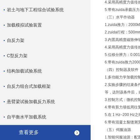
4.采用高精度力值传
岩土与地下工程综合试验系统
5.带有zuida承载压
（三）水平作动器
加载模拟试验装置
1.zuida推力：20
2.zuida行程：50
3.内置高精度磁致伸
自反力架
4.采用高精度力值传
5.位移分辨力：0.00
C型反力架
6.带有zuida推力2
（四）控制器及软件
结构加载试验系统
1.多功能力学加载
2.实验步骤的结束
自反力组合式加载框架
等，达到该条件后，
3.控制方式：微机
悬臂梁试验加载反力系统
4.带有剪力墙低周
5.在 1 Hz–200
自平衡水平加载系统
6.带有混凝土裂缝
（五）伺服油源
查看更多
1.智能伺服油源：