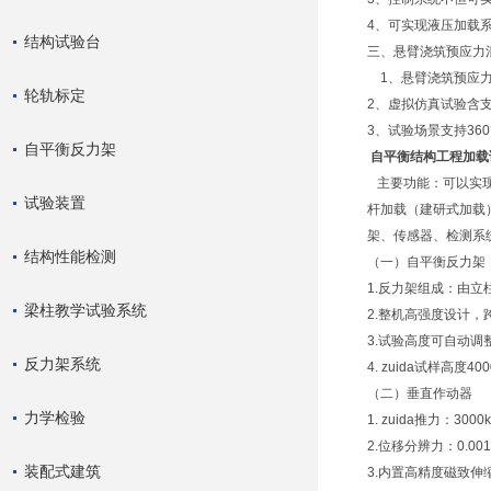
4、可实现液压加载
结构试验台
三、悬臂浇筑预应力
1、悬臂浇筑预应力
轮轨标定
2、虚拟仿真试验含
3、试验场景支持36
自平衡反力架
自平衡结构工程加载
主要功能：可以实现
试验装置
杆加载（建研式加载
架、传感器、检测系
结构性能检测
（一）自平衡反力架
1.反力架组成：由
梁柱教学试验系统
2.整机高强度设计，跨中
3.试验高度可自动
反力架系统
4. zuida试样高
（二）垂直作动器
力学检验
1. zuida推力：3
2.位移分辨力：0.00
装配式建筑
3.内置高精度磁致伸