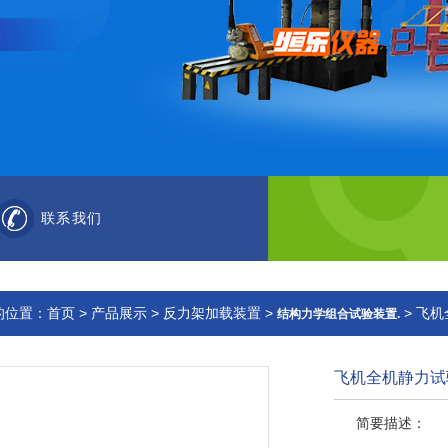
联系我们
的位置：
首页
>
产品展示
>
反力架加载装置
>
> 飞
结构力学组合试验装置.
飞机全机静力试
简要描述：