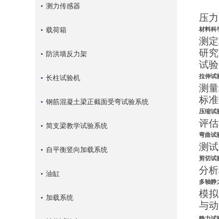
测力传感器
压力
载荷箱
材料科
测定
研究
防洪墙反力架
试验
拉伸试
长柱试验机
测量
标准
钢筋混凝土梁正截面受弯试验系统
压缩试
评估
简支梁教学试验系统
弯曲试
测试
自平衡竖向加载系统
剪切试
分析
油缸
多轴静
模拟
加载系统
与动
静力试