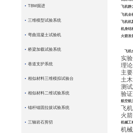
TBM掘进
飞机静
飞机全
三维模型试验系统
飞机机
机身结
弯曲混凝土试验机
火箭发
桥梁加载试验系统
飞机
实验
巷道支护系统
理论
主要
相似材料三维模拟试验台
土木
测试
相似材料二维试验系统
验证
航空航
飞机
锚杆锚固拉拔试验系统
火箭
三轴岩石剪切
机械工
机械