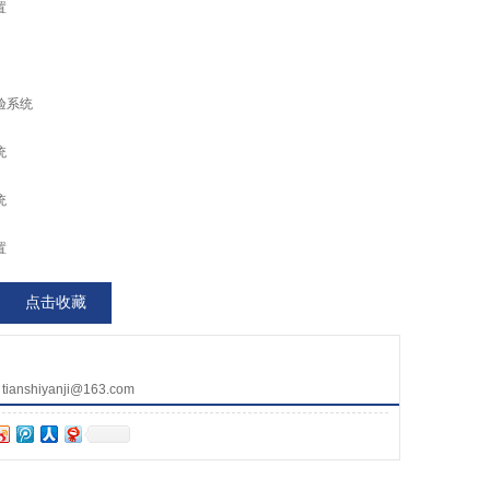
置
验系统
统
统
置
点击收藏
nshiyanji@163.com