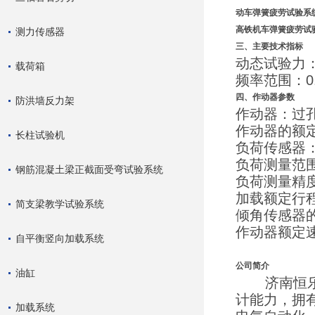
动车弹簧疲劳试验系
高铁机车弹簧疲劳试
测力传感器
三、主要技术指标
动态试验力：10
载荷箱
频率范围：0.
四、作动器参数
防洪墙反力架
作动器：过孔
作动器的额定
长柱试验机
负荷传感器
负荷测量范围
钢筋混凝土梁正截面受弯试验系统
负荷测量精度
加载额定行程
简支梁教学试验系统
倾角传感器的
作动器额定速度
自平衡竖向加载系统
公司简介
油缸
济南恒乐兴
计能力，拥
加载系统