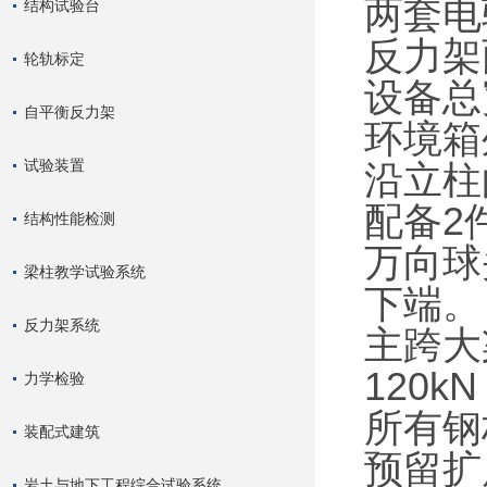
两套电
结构试验台
反力架
轮轨标定
设备总
自平衡反力架
环境箱
试验装置
沿立柱
配备2
结构性能检测
万向球
梁柱教学试验系统
下端。
反力架系统
主跨大
120k
力学检验
所有钢
装配式建筑
预留扩
岩土与地下工程综合试验系统