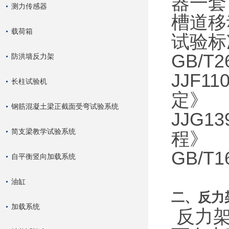
器一套
测力传感器
槽道移
载荷箱
试验标
GB/T
防洪墙反力架
JJF
长柱试验机
定》
钢筋混凝土梁正截面受弯试验系统
JJG
简支梁教学试验系统
程》
GB/T
自平衡竖向加载系统
油缸
二、反力
加载系统
反力架