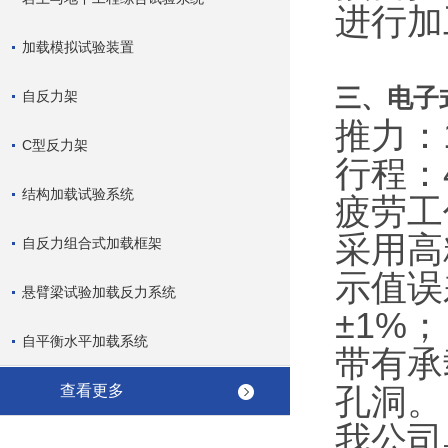
进行加
加载模拟试验装置
三、电子
自反力架
推力：1
C型反力架
行程：
结构加载试验系统
疲劳工作
采用高
自反力组合式加载框架
示值误
悬臂梁试验加载反力系统
±1%；
自平衡水平加载系统
带有承
孔洞。
查看更多
我公司