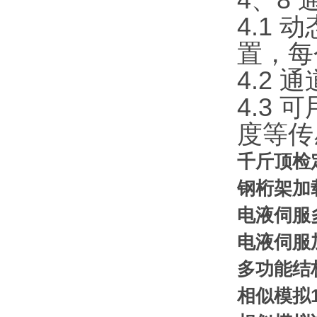
4.1
置，每
4.2 
4.3
度等传
千斤顶
钢桁架加
电液伺服
电液伺服
多功能
相似模拟