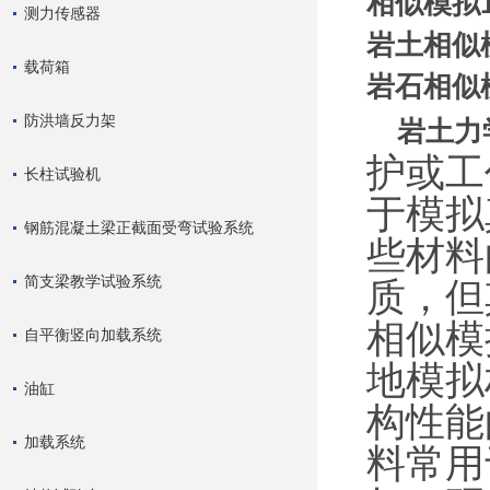
相似模拟
测力传感器
岩土相似
载荷箱
岩石相似
防洪墙反力架
岩土力
护或工
长柱试验机
于模拟
钢筋混凝土梁正截面受弯试验系统
些材料
简支梁教学试验系统
质，但
相似模
自平衡竖向加载系统
地模拟
油缸
构性能
加载系统
料常用