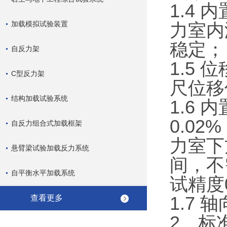
1.4
加载模拟试验装置
力室内
稳定；
自反力架
1.5 
C型反力架
尺位移
结构加载试验系统
1.6
0.0
自反力组合式加载框架
力室下
悬臂梁试验加载反力系统
间，不
自平衡水平加载系统
试精度0
1.7
查看更多
2、标