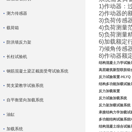
1)作动器：
2)作动器的额
测力传感器
3)负荷传
4)负荷测量范
载荷箱
5)负荷测量
6)加载额定行
防洪墙反力架
7)倾角传感
8)作动器额定
长柱试验机
结构混凝土力学试验
高层建筑新型联肢组
钢筋混凝土梁正截面受弯试验系统
反力
试验装置-HLYQ
结构多功能加载试验
简支梁教学试验系统
反力加载装置
反力试验加载系统
自平衡竖向加载系统
反力架加载试验系统
承接结构力学加载试
油缸
多
功能结构试验系统HL
结构混凝土综合试验
加载系统