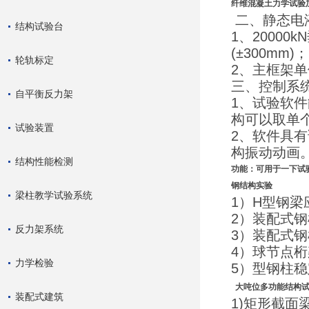
纤维混凝土力学试验
二、静态电
结构试验台
1、20000
(±300mm)
轮轨标定
2、主框架单
三、控制系
自平衡反力架
1、试验软
构可以取单
试验装置
2、软件具
构振动动画
结构性能检测
功能：可用于一下试
钢结构实验
梁柱教学试验系统
1）H型钢梁
2）装配式
反力架系统
3）装配式
4）球节点
力学检验
5）型钢柱
大吨位多功能结构
装配式建筑
1)矩形截