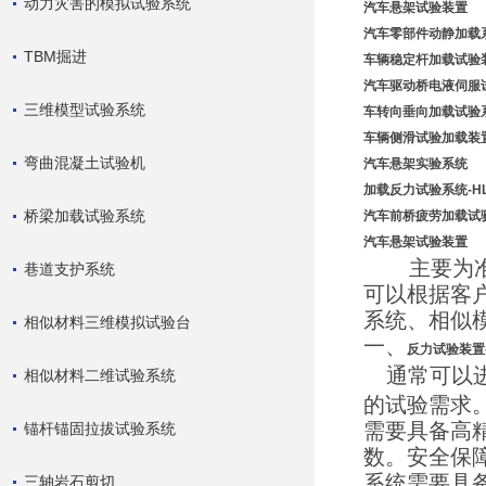
动力灾害的模拟试验系统
汽车悬架试验装置
汽车零部件动静加载
TBM掘进
车辆稳定杆加载试验
汽车驱动桥电液伺服
三维模型试验系统
车转向垂向加载试验
车辆侧滑试验加载装
弯曲混凝土试验机
汽车悬架实验系统
加载反力
试验系统-H
桥梁加载试验系统
汽车前桥疲劳加载试
汽车悬架试验装置
主要为准备
巷道支护系统
可以根据客
系统、相似
相似材料三维模拟试验台
一、
反力
试验装置
通常可以
相似材料二维试验系统
的试验需求
需要具备高
锚杆锚固拉拔试验系统
数。安全保
系统需要具
三轴岩石剪切