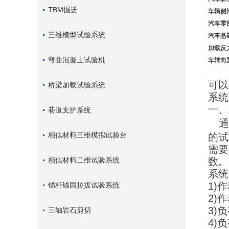
TBM掘进
车辆侧
汽车零
三维模型试验系统
汽车悬
加载反
弯曲混凝土试验机
车转向
主
可以
桥梁加载试验系统
系统
一、
巷道支护系统
通
相似材料三维模拟试验台
的试
需要
相似材料二维试验系统
数。
系统
1)
锚杆锚固拉拔试验系统
2)
3)
三轴岩石剪切
4)