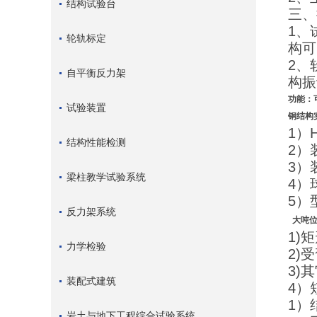
结构试验台
三、
1、
轮轨标定
构可
2、
自平衡反力架
构振
功能：
试验装置
钢结构
1）
结构性能检测
2）
3）
梁柱教学试验系统
4）
5）
反力架系统
大吨
1)
力学检验
2)
3)
装配式建筑
4）
1）
岩土与地下工程综合试验系统