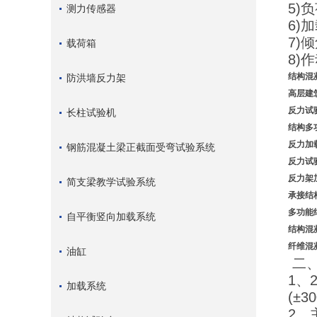
5)
测力传感器
6)
7)
载荷箱
8)
结构混
防洪墙反力架
高层建
反力
试
长柱试验机
结构多
反力加
钢筋混凝土梁正截面受弯试验系统
反力试
反力架
简支梁教学试验系统
承接结
多
功能
自平衡竖向加载系统
结构混
纤维混
油缸
二、
1、
加载系统
(±
2、