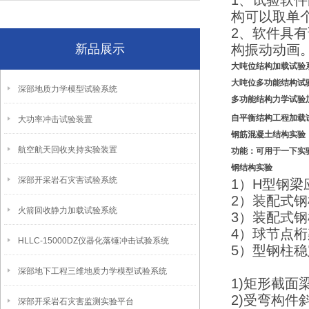
1、试验软
构可以取单
2、软件具
新品展示
构振动动画
大吨位结构加载试验
大吨位多功能结构试
深部地质力学模型试验系统
多功能结构力学试验
自平衡结构工程加载
大功率冲击试验装置
钢筋混凝土结构实验
航空航天回收夹持实验装置
功能：可用于一下实
钢结构实验
深部开采岩石灾害试验系统
1）H型钢梁
2）装配式
火箭回收静力加载试验系统
3）装配式
4）球节点
HLLC-15000DZ仪器化落锤冲击试验系统
5）型钢柱
深部地下工程三维地质力学模型试验系统
1)矩形截
2)受弯构
深部开采岩石灾害监测实验平台