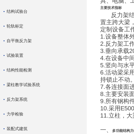
具、电脑、
主要技术指标
结构试验台
反力架结构
置主跨大梁
轮轨标定
定制设备工作
1.设备整体外
自平衡反力架
2.反力架工
3.垂向承载
试验装置
4.在设备中
5.竖向与水
结构性能检测
6.活动梁
持锁止不动
梁柱教学试验系统
7.各连接
8.主要安
反力架系统
9.所有钢构
10.采用E5
力学检验
11.立柱，大
装配式建筑
一、
多功能结构力