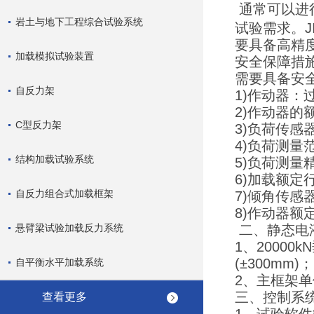
通常可以进
岩土与地下工程综合试验系统
试验需求。
要具备高精
加载模拟试验装置
安全保障措
需要具备安
自反力架
1)作动器：
2)作动器的额
C型反力架
3)负荷传
4)负荷测量范
结构加载试验系统
5)负荷测量
6)加载额定行
自反力组合式加载框架
7)倾角传感
8)作动器额定
悬臂梁试验加载反力系统
二、静态电
1、20000
(±300mm)
自平衡水平加载系统
2、主框架单
三、控制系
查看更多