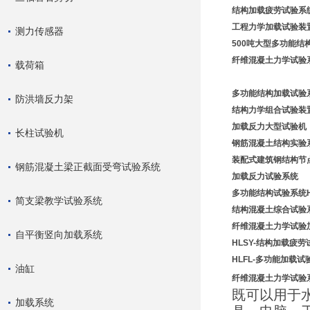
结构加载疲劳试验系
工程力学加载试验装
测力传感器
500吨大型多功能结
纤维混凝土力学试验系
载荷箱
多功能结构加载试验
防洪墙反力架
结构力学组合试验装
加载反力大型
试验机
长柱试验机
钢筋混凝土结构实验
装配式建筑钢结构节
钢筋混凝土梁正截面受弯试验系统
加载反力
试验系统
多
功能结构试验系统HL
简支梁教学试验系统
结构混凝土综合试验
纤维混凝土力学试验
自平衡竖向加载系统
HLSY-结构加载疲
HLFL-
多
功能
加载试
油缸
纤维混凝土力学试验系
既可以用于
加载系统