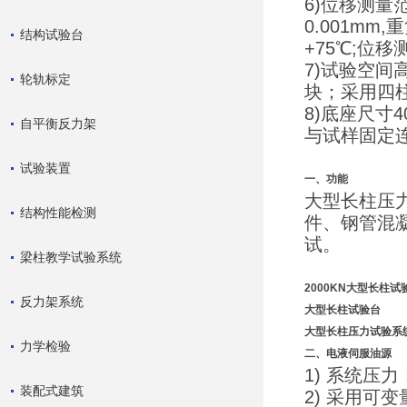
6)位移测量
0.001mm,
结构试验台
+75℃;位移
7)试验空间
轮轨标定
块；采用四柱
8)底座尺寸
自平衡反力架
与试样固定
试验装置
一、功能
大型长柱压
结构性能检测
件、钢管混
试。
梁柱教学试验系统
2000KN大型长柱试
反力架系统
大型长柱试验台
大型长柱压力试验系
力学检验
二、
电液伺服油源
1) 系统压力
装配式建筑
2) 采用