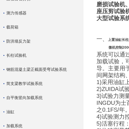
磨损试验机
座压剪试验
测力传感器
大型试验系
载荷箱
一、
上置
油缸长柱
防洪墙反力架
微机控制20
系统可以通
长柱试验机
加载试验，
导。主要用
钢筋混凝土梁正截面受弯试验系统
间网架结构
1)采用油缸
简支梁教学试验系统
2)ZUIDA
3)试验力测
自平衡竖向加载系统
INGDU为士
之0.1FS/年
油缸
4)试验测力
5)活塞行程：
加载系统