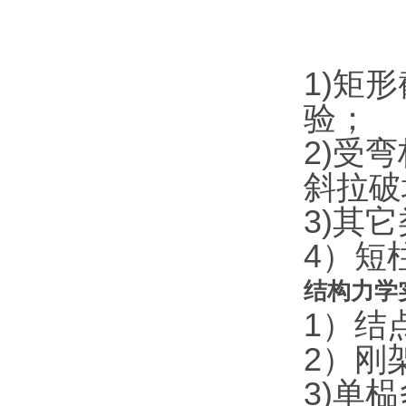
1)矩
验；
2)受
斜拉破
3)其
4）短
结构力学
1）结
2）刚
3)单