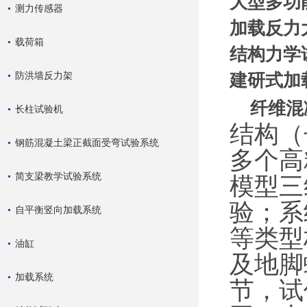
大型多功
测力传感器
加载反力
载荷箱
结构力学
防洪墙反力架
建研式加
纤维混
长柱试验机
结构（
钢筋混凝土梁正截面受弯试验系统
多个高
简支梁教学试验系统
模型三
验；系
自平衡竖向加载系统
等类型
油缸
及地脚
加载系统
节，试