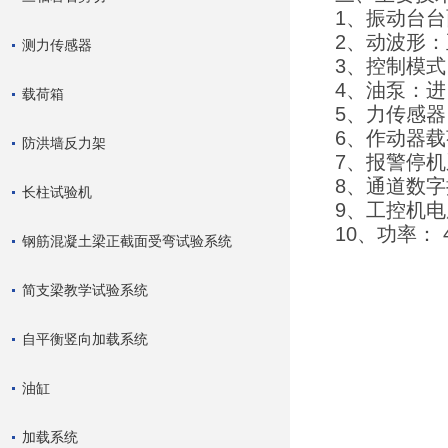
1、振动台台面
2、动波形
测力传感器
3、控制模
4、油泵：
载荷箱
5、力传感
6、作动器载
防洪墙反力架
7、报警停
8、通道数
长柱试验机
9、工控机电
10、功率： 
钢筋混凝土梁正截面受弯试验系统
简支梁教学试验系统
自平衡竖向加载系统
油缸
加载系统