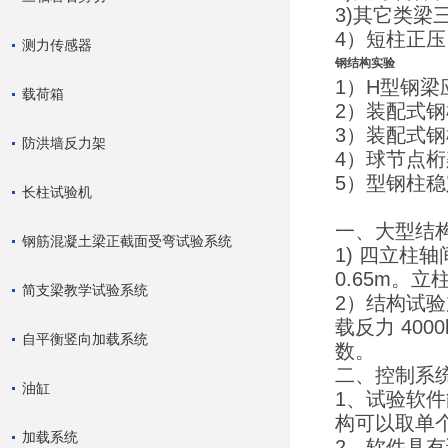
3)其它类梁
4）短柱正
测力传感器
钢结构实验
1）H型钢梁
载荷箱
2）装配式
3）装配式
防洪墙反力架
4）球节点
5）型钢柱
长柱试验机
一、大型结
钢筋混凝土梁正截面受弯试验系统
1) 四立柱轴
0.65m。
简支梁教学试验系统
2）结构试
载反力 400
自平衡竖向加载系统
数。
二、控制系
油缸
1、试验软
构可以取单
加载系统
2、软件具