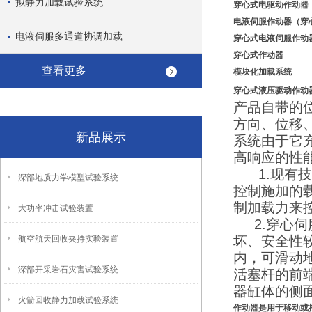
拟静力加载试验系统
穿心式
电驱动
作动器
电液伺服作动器（
穿
电液伺服多通道协调加载
穿心式电液伺服作动
穿心式作动器
查看更多
模块化加载系统
穿心式液压
驱动
作动
产品自带的
方向、位移
新品展示
系统由于它
高响应的性
1.现有技
深部地质力学模型试验系统
控制施加的
制加载力来
大功率冲击试验装置
2.穿心伺
坏、安全性
航空航天回收夹持实验装置
内，可滑动
深部开采岩石灾害试验系统
活塞杆的前
器缸体的侧
火箭回收静力加载试验系统
作动器是用于移动或