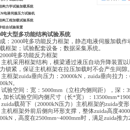
结构力学试验加载系统
0KN电液伺服压力试验机
结构工程加载试验系统
学组合试验装置
00吨大型多功能结构试验系统
：2000吨多功能反力框架，静态电液伺服加载作
载框架；试验配套设备；数据采集系统。
2000吨多功能反力框架
1、主机采用框架结构，横梁通过液压自动升降装置
力锁紧，保证主机框架在拉压加载时不会产生间隙
2、主框架zuida垂向压力：20000kN，zuida垂向拉
000kN。
3、试验空间：宽：5000mm（立柱内侧间距），深：3
 ，加长试验空间内侧尺寸（长*宽）：13500mm*190
、zuida载荷下（20000kN压力）主机框架的zuida变形1
5、主机框架外前后侧向环形支撑，整体zuida高度4000
000kN，高度在2500mm~4000mm时，满足zuid