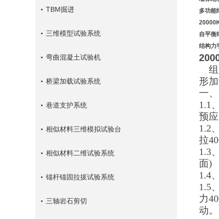
TBM掘进
多功能
2000
三维模型试验系统
自平衡
结构力
20
弯曲混凝土试验机
组成
形加
桥梁加载试验系统
一、
1.
巷道支护系统
预应
1.
相似材料三维模拟试验台
拉4
1.
相似材料二维试验系统
面)
1.4
锚杆锚固拉拔试验系统
1.
力4
三轴岩石剪切
动。