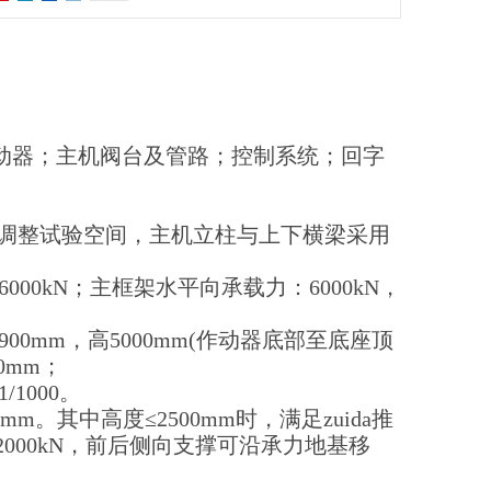
动器；主机阀台及管路；控制系统；回字
以调整试验空间，主机立柱与上下横梁采用
。
力：6000kN；主框架水平向承载力：6000kN，
900mm，高5000mm(作动器底部至底座顶
0mm；
/1000。
mm。其中高度≤2500mm时，满足zuida推
a推力2000kN，前后侧向支撑可沿承力地基移