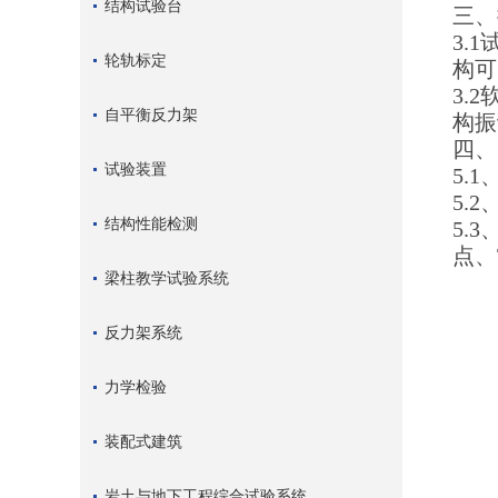
结构试验台
三、
3.
轮轨标定
构可
3.
自平衡反力架
构
四、
试验装置
5.
5.
结构性能检测
5.
点、
梁柱教学试验系统
反力架系统
力学检验
装配式建筑
岩土与地下工程综合试验系统