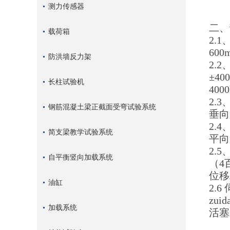
测力传感器
二、
载荷箱
2.
60
防洪墙反力架
2.
±4
长柱试验机
40
2.
钢筋混凝土梁正截面受弯试验系统
垂向
2.
简支梁教学试验系统
平向
2.
自平衡竖向加载系统
（4
位移
油缸
2.
zu
加载系统
活塞z