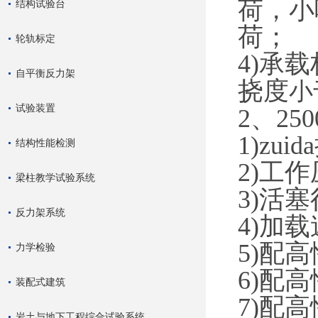
荷，小
结构试验台
荷
轮轨标定
4)承
自平衡反力架
挠度
试验装置
2、25
1)zui
结构性能检测
2)工作
梁柱教学试验系统
3)活塞
反力架系统
4)加载
5)配
力学检验
6)配
装配式建筑
7)配
岩土与地下工程综合试验系统