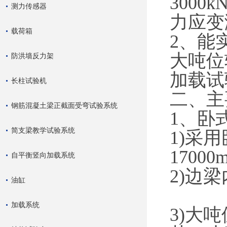
300
测力传感器
力应变
载荷箱
2、能实
大吨位
防洪墙反力架
加载试
长柱试验机
二、主
钢筋混凝土梁正截面受弯试验系统
1、卧
简支梁教学试验系统
1)采
1700
自平衡竖向加载系统
2)边
油缸
加载系统
3)大