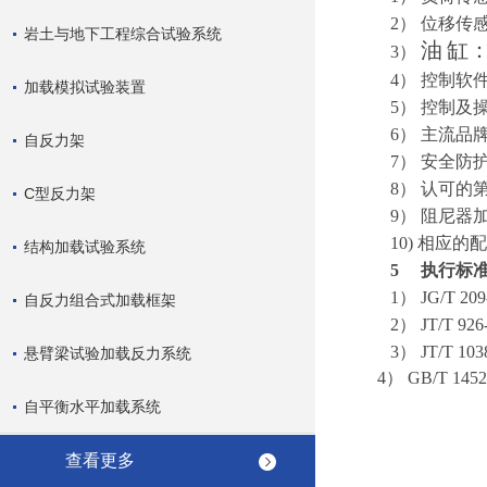
2）
位移传感
岩土与地下工程综合试验系统
油
缸
3）
4）
控制软
加载模拟试验装置
5）
控制及
6）
主流品
自反力架
7）
安全防
8）
认可的
C型反力架
9）
阻尼器
10)
相应的配
结构加载试验系统
5
执行标
1）
JG/T 
自反力组合式加载框架
2）
JT/T 
3）
JT/T 
悬臂梁试验加载反力系统
4）
GB/T 
自平衡水平加载系统
查看更多