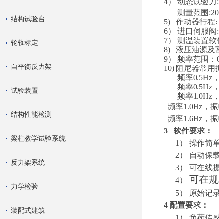
4） 动态试验力
:
测量范围
:2
结构试验台
5) 作动器行程
:
6） 进口伺服阀
:
7） 测温装置
轮轨标定
8) 液压油源
9） 频率范围：
自平衡反力架
10) 阻尼器常
频率
0.5Hz
频率
0.5Hz
试验装置
频率
1.0Hz
频率
1.0Hz
，振
结构性能检测
频率
1.6Hz
，振
3 软件要求：
梁柱教学试验系统
1）
操作简
2）
自动保
反力架系统
3）
可在线
可在规
4）
力学检验
5）
原始记
4 配置要求：
装配式建筑
1）
负荷传