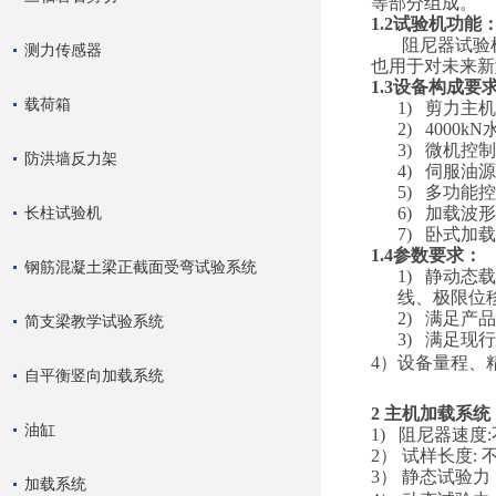
等部分组成。
1.2试验机功能
阻尼器试验
测力传感器
也用于对未来新
1.3设备构成要
载荷箱
1)
剪力主机
2)
4000
3)
微机控制
防洪墙反力架
4)
伺服油源
5)
多功能控
长柱试验机
6)
加载波形
7)
卧式加载
1.4参数要求：
钢筋混凝土梁正截面受弯试验系统
1)
静动态
线、极限位
2)
满足产品
简支梁教学试验系统
3)
满足现行
4）设备量程、
自平衡竖向加载系统
2 主机加载系统
油缸
1) 阻尼器速度
:
2） 试样长度
:
3） 静态试验力
加载系统