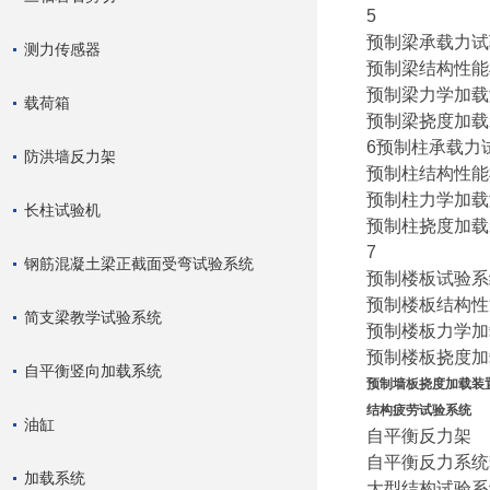
5
预制梁承载力试
测力传感器
预制梁结构性能
预制梁力学加载
载荷箱
预制梁挠度加载
6预制柱承载力
防洪墙反力架
预制柱结构性能
预制柱力学加载
长柱试验机
预制柱挠度加载
7
钢筋混凝土梁正截面受弯试验系统
预制楼板试验系
预制楼板结构性
简支梁教学试验系统
预制楼板力学加
预制楼板挠度加
自平衡竖向加载系统
预制墙板挠度加载装
结构疲劳试验系统
油缸
自平衡反力架
自平衡反力系统
加载系统
大型结构试验