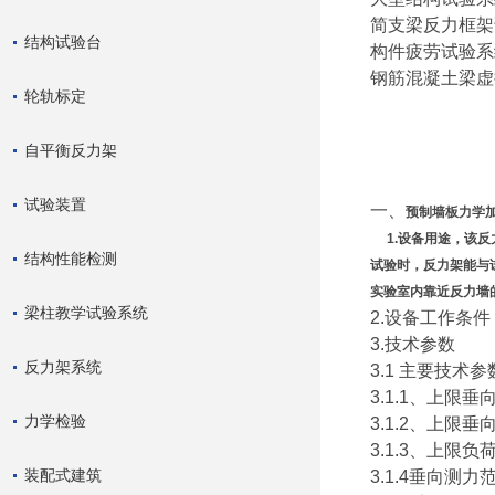
简支梁反力框架
结构试验台
构件疲劳试验系
钢筋混凝土梁
轮轨标定
自平衡反力架
试验装置
一、
预制墙板力学
1.设备用途，该反
结构性能检测
试验时，反力架能与
实验室内靠近反力墙
梁柱教学试验系统
2.设备工作条件
3.技术参数
反力架系统
3.1 主要技术
3.1.1、上限垂向
力学检验
3.1.2、上限垂向
3.1.3、上限负荷
装配式建筑
3.1.4垂向测力范围