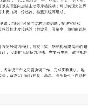
载试验；可以实现对梁、柱、框架、网架、剪力墙、
可以实现竖向加装主动零摩擦跟动；可以实现力边界
要由反力架、传感器、检测系统等组成。
测试；白噪声激励与结构振型测试；拍波实验模
传感器和速度传感器（检波器）灵敏度、频响曲线标
可方便对钢结构柱，混凝土梁，钢结构桁架
等构件进
设计，
安装时无需反力地槽。主要有主机、教学配件
，各系统平台之间需协调工作，完成实验要求。地
实验，系统采用伺服控制，高温、高压条件下自动控