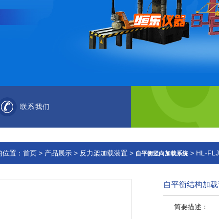
联系我们
的位置：
首页
>
产品展示
>
反力架加载装置
>
> HL-
自平衡竖向加载系统
自平衡结构加载
简要描述：