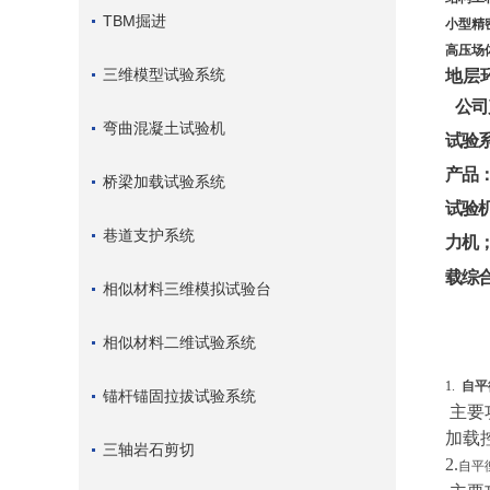
TBM掘进
小型精
高压场
三维模型试验系统
地层
公司
弯曲混凝土试验机
试验
产品：
桥梁加载试验系统
试验
巷道支护系统
力机
载综
相似材料三维模拟试验台
相似材料二维试验系统
1.
自平
锚杆锚固拉拔试验系统
主要
加载
三轴岩石剪切
2.
自平