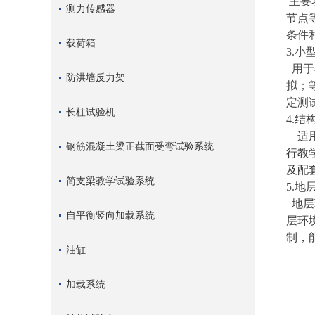
主要
测力传感器
节点
条件
载荷箱
3.
小
用于
防洪墙反力架
拟；
定测
长柱试验机
4.
结
适用
钢筋混凝土梁正截面受弯试验系统
行教
及配
简支梁教学试验系统
5.
地
地层
自平衡竖向加载系统
层环
制，
油缸
加载系统