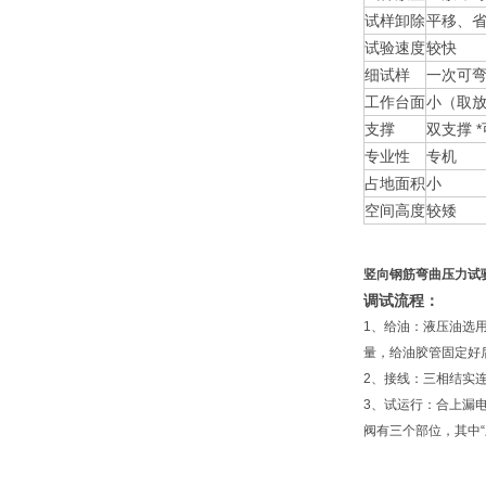
试样卸除
平移、
试验速度
较快
细试样
一次可
工作台面
小（取
支撑
双支撑 
专业性
专机
占地面积
小
空间高度
较矮
竖向钢筋弯曲压力试
调试流程：
1、给油：液压油选用
量，给油胶管固定好
2、接线：三相结实
3、试运行：合上漏
阀有三个部位，其中