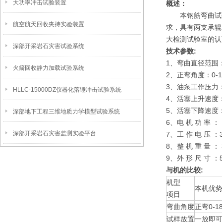
大功率冲击试验装置
概述：
本钢筋弯曲试验机
航空航天回收夹持实验装置
求，具有两支承辊
大检测试验室的认
深部开采岩石灾害试验系统
技术参数:
1、弯曲直径范围：
火箭回收静力加载试验系统
2、正弯角度：0-1
3、油泵工作压力
HLLC-15000DZ仪器化落锤冲击试验系统
4、活塞上升速度： 
5、活塞下降速度：1
深部地下工程三维地质力学模型试验系统
6、电 机 功 率 ： 
深部开采岩石灾害监测实验平台
7、工 作 电 压 
8、整 机 重 量 ： 
9、外 形 尺 寸 ：5
与机的比较:
机型
本机优
项目
弯曲角度
正弯0-18
试样放置
一放即