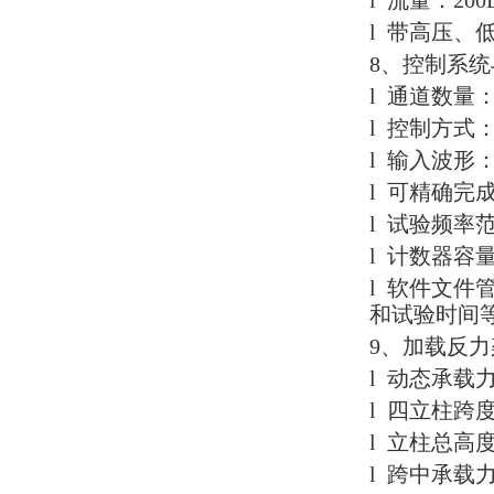
l 流量：200
l 带高压、
8、控制系
l 通道数量
l 控制方式
l 输入波
l 可精确
l 试验频率范围
l 计数器容量：
l 软件文
和试验时间
9、加载反力
l 动态承载力±
l 四立柱跨度
l 立柱总高度
l 跨中承载力1