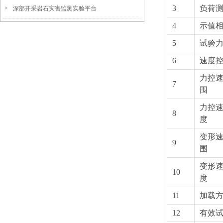
3
负荷
深部开采岩石灾害监测实验平台
4
示值
5
试验
6
速度
力控
7
围
力控
8
度
变形
9
围
变形
10
度
11
加载
12
有效