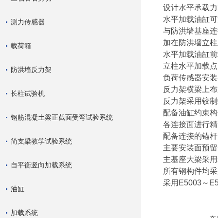
设计水平承载力3
水平加载油缸可
测力传感器
与防洪墙基座连
加在防洪墙立柱
载荷箱
水平加载油缸前
立柱水平加载点
防洪墙反力架
负荷传感器安装
反力架横梁上布
长柱试验机
反力架采用铰制
配备油缸约束构
钢筋混凝土梁正截面受弯试验系统
各连接面进行精
配备连接的锚杆
简支梁教学试验系统
主要安装面预留
主基座大梁采用
自平衡竖向加载系统
所有钢构件均采
采用E5003～E
油缸
加载系统