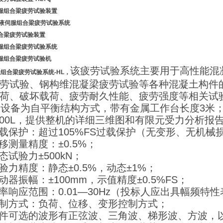
服组合梁疲劳试验装置
电液伺服组合梁疲劳试验系统
合梁疲劳试验装置
服组合梁疲劳试验系统
服组合梁疲劳试验机
该疲劳试验系统主要用于高性能混
组合梁疲劳试验系统-HL
，
劳试验、钢构维混凝梁疲劳试验等各种混凝土构件
荷、破坏载荷、疲劳耐久性能、疲劳强度等相关试
为自平衡结构方式，带有金属工作台长度3米；跨
3000L，提供整机的详细三维图和有限元受力分析报
过载保护：超过105%FS过载保护（无变形、无机械
位移测量精度：±0.5%；
动态试验力±500kN；
试验力精度：静态±0.5%，动态±1%；
作动器振幅：±100mm，示值精度±0.5%FS；
频率响应范围：0.01—30Hz（投标人应出具幅频
控制方式：负荷、位移、变形控制方式；
软件可选的波形有正弦波、三角波、梯形波、方波，