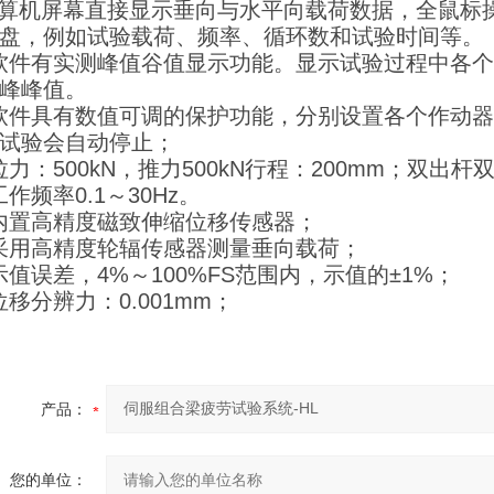
计算机屏幕直接显示垂向与水平向载荷数据，全鼠标
盘，例如试验载荷、频率、循环数和试验时间等。
)软件有实测峰值谷值显示功能。显示试验过程中各
峰峰值。
)软件具有数值可调的保护功能，分别设置各个作动
试验会自动停止；
)拉力：500kN，推力500kN行程：200mm；双出
)工作频率0.1～30Hz。
)内置高精度磁致伸缩位移传感器；
)采用高精度轮辐传感器测量垂向载荷；
)示值误差，4%～100%FS范围内，示值的±1%；
)位移分辨力：0.001mm；
产品：
您的单位：