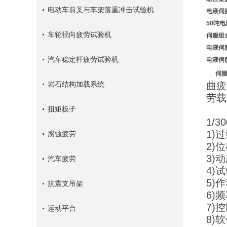
电动车前叉与车架落重冲击试验机
电液伺
50吨
车轮径向疲劳试验机
伺服组
电液伺
汽车稳定杆疲劳试验机
电液伺
伺服
岩石结构加载系统
曲疲
劳载
设备
扭矩板子
1/
1)
腐蚀疲劳
2)
3)
汽车疲劳
4)
5)
抗震支吊架
6)
7)
运动平台
8)