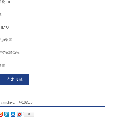
统-HL
统
LYQ
试验装置
疲劳试验系统
装置
点击收藏
nshiyanji@163.com
0