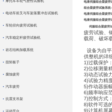
摩托车车轮气密性试验机
电液伺服组合梁疲劳试
组合梁疲劳试验系统-
电动车前叉与车架落重冲击试验机
电液伺服组合梁疲劳
电液伺服组合梁疲劳
车轮径向疲劳试验机
伺服组合梁疲劳
疲劳试验、
汽车稳定杆疲劳试验机
载荷、破坏
岩石结构加载系统
设备为自平衡
供整机的详
1)过载保护
扭矩板子
2)位移测量精
3)动态试验力
腐蚀疲劳
4)试验力精度
5)作动器振幅
汽车疲劳
6)频率响应
7)控制方
抗震支吊架
8)软件可
9)计算机
运动平台