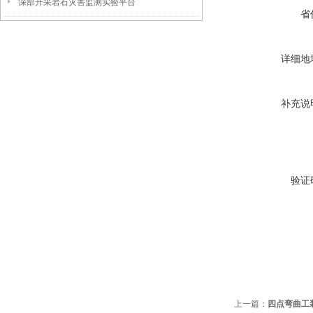
深部开采岩石灾害监测实验平台
省
详细地
补充说
验证
上一篇：
四点弯曲工