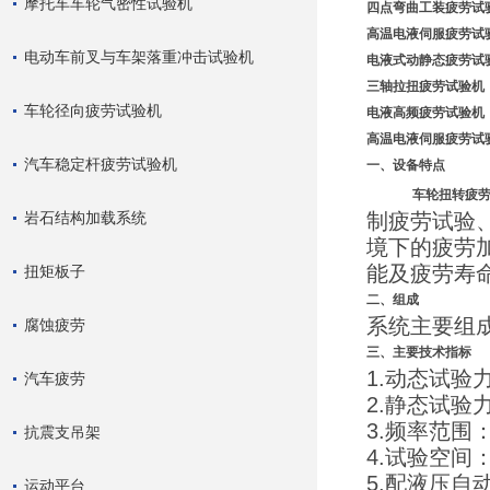
摩托车车轮气密性试验机
四点弯曲工装疲劳试
高温电液伺服疲劳试
电动车前叉与车架落重冲击试验机
电液式动静态疲劳试
三轴拉扭疲劳试验机
车轮径向疲劳试验机
电液高频疲劳试验机
高温电液伺服疲劳试
汽车稳定杆疲劳试验机
一、设备特点
车轮扭转疲
岩石结构加载系统
制疲劳试验
境下的疲劳
能及疲劳寿
扭矩板子
二、组成
系统主要组
腐蚀疲劳
三、主要技术指标
1.动态试验力：
汽车疲劳
2.静态试验力：
3.频率范围：0
抗震支吊架
4.试验空间：5
5.配液压
运动平台