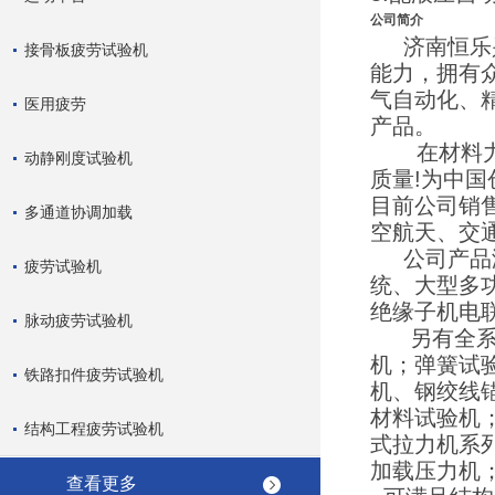
公司简介
济南恒乐兴
接骨板疲劳试验机
能力，拥有
气自动化、
医用疲劳
产品。
在材料力学
动静刚度试验机
质量!为中国
目前公司销
多通道协调加载
空航天、交
公司产品涵
疲劳试验机
统、大型多
绝缘子机电
脉动疲劳试验机
另有全系产
机；弹簧试
铁路扣件疲劳试验机
机、钢绞线
材料试验机
结构工程疲劳试验机
式拉力机系
加载压力机
查看更多