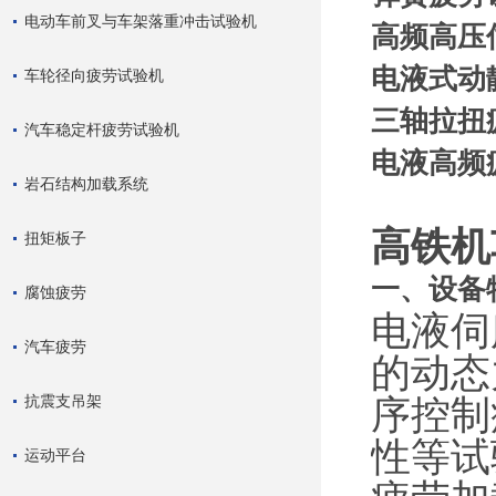
电动车前叉与车架落重冲击试验机
高频高压
电液式动
车轮径向疲劳试验机
三轴拉扭
汽车稳定杆疲劳试验机
电液高频
岩石结构加载系统
高铁机
扭矩板子
一、设备
腐蚀疲劳
电液伺
汽车疲劳
的动态
抗震支吊架
序控制
性等试
运动平台