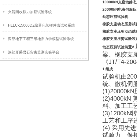
10000kN支座动静
20000kN电液伺服
火箭回收静力加载试验系统
动态
压剪试验机
橡胶支座动态压剪
试
HLLC-15000DZ仪器化落锤冲击试验系统
橡胶支座压剪动态试
深部地下工程三维地质力学模型试验系统
橡胶支座压剪试验装
动态压剪试验装置A,
深部开采岩石灾害监测实验平台
梁、橡胶支座
《JT/T4-2
1.
组成
试验机由200
统、微机伺
(1)200
(2)400
料、加工工
(3)120
工艺和工序
(4) 采
试验力、保