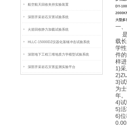
航空航天回收夹持实验装置
DY-1
2000
深部开采岩石灾害试验系统
大型多
一、
火箭回收静力加载试验系统
是
载长
HLLC-15000DZ仪器化落锤冲击试验系统
学性
件的
深部地下工程三维地质力学模型试验系统
样进
深部开采岩石灾害监测实验平台
1)
2)
3)
为士
年。
4)
5)
6)
0.