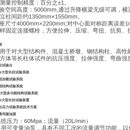
测量控制精度：百分之±1。
试验空间高度：5000mm,通过升降横梁无级可调，横梁
立柱间距约1350mm×1550mm。
底座尺寸4000mm×2200mm;对中心面对称距离误
样固定连接螺栓，方便拉伸、压缩、弯扭、抗剪、
能
用于对大型结构件、混凝土桥墩、钢结构柱、高性
方体等长柱体试件的抗压强度、拉伸强度、弯曲强
柱试验台
KN大型长柱试验系统
程加载试验系统
程结构试验系统
0吨大型多功能结构试验系统
KN大型长柱试验装置
柱压力试验系统技术方案
液伺服油源
 系统压力：60Mpa；流量（20L/min）
 采用可变量油泵，具有不同工况的流量调节功能，