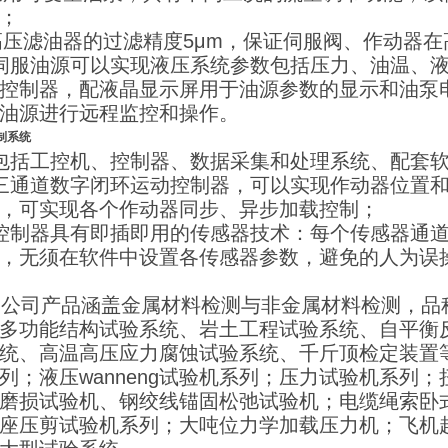
果；
 高压滤油器的过滤精度5μm，保证伺服阀、作动器
伺服油源可以实现液压系统参数包括压力、油温、液
控制器，配液晶显示屏用于油源参数的显示和油泵
油源进行远程监控和操作。
制系统
包括工控机、控制器、数据采集和处理系统、配套
三通道数字闭环运动控制器，可以实现作动器位置
，可实现各个作动器同步、异步加载控制；
控制器具有即插即用的传感器技术：每个传感器通
，无须在软件中设置各传感器参数，避免的人为误
司产品涵盖金属材料检测与非金属材料检测，品种
多功能结构试验系统、岩土工程试验系统、自平衡
统、高温高压应力腐蚀试验系统、千斤顶检定装置等。
列；液压wanneng试验机系列；压力试验机系列
磨损试验机、钢绞线锚固松弛试验机；电缆绳索卧
座压剪试验机系列；大吨位力学加载压力机；飞机