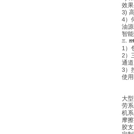
效
3)
4）
油源
智能
三、
控
1）
2）
通道
3）
使用
公
大型
劳系
机系
摩擦
胶支