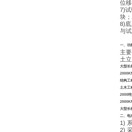
位移
7)
块；
8)
与试
一、功
主要
土立
大型长
2000
结构工
土木工
200
2000
大型长
二、
电
1)
2)