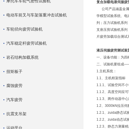
摩托车车轮气密性试验机
复合加载电液伺服疲
公司产品涵盖金
电动车前叉与车架落重冲击试验机
学模型试验系统、电液
列；压力试验机系列
车轮径向疲劳试验机
支座压剪试验机系列
片疲劳加载综合测试
汽车稳定杆疲劳试验机
液压伺服疲劳测试装
岩石结构加载系统
一、设备功能：
为四
二、试验机要组成—
扭矩板子
1.主机系统：
1.1、主机框架指标
1.1.1、试验空间不小于
腐蚀疲劳
1.1.2、高度空间应
1.1.3、两作动器中
汽车疲劳
1.2、3000kN拉
1.2.1、zuida静态
抗震支吊架
1.2.2、zuida动态
1.2.3、静态力测量
运动平台