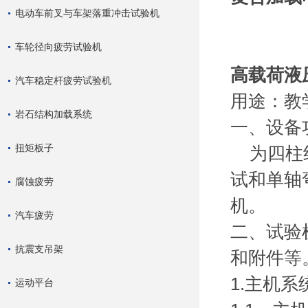
电动车前叉与车架落重冲击试验机
车轮径向疲劳试验机
高载荷液
汽车稳定杆疲劳试验机
用途：教
岩石结构加载系统
一、设备
扭矩板子
为四柱
试和单轴
腐蚀疲劳
机。
汽车疲劳
二、试验
抗震支吊架
和附件等
1.主机系
运动平台