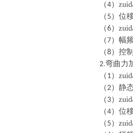
（
）zui
4
（
）位移
5
（
）zu
6
（
）幅
7
（
）控
8
弯曲力
2.
（
）zu
1
（
）静
2
（
）zui
3
（
）位移
4
（
）zu
5