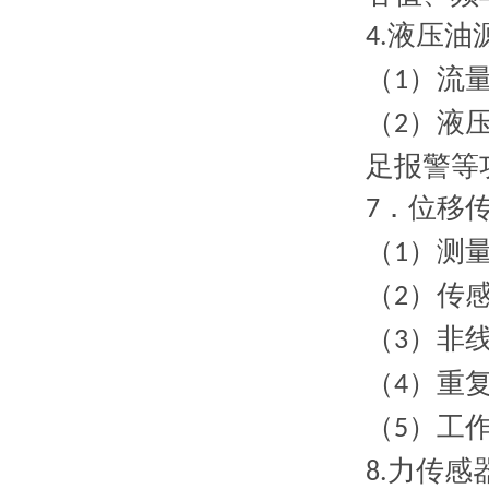
液压油
4.
（
）流
1
（
）液
2
足报警等
．位移
7
（
）测量
1
（
）传
2
（
）非线
3
（
）重复
4
（
）工
5
力传感
8.