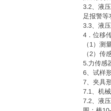
3.2、
足报警等
3.3、
4．位移
（1）测量
（2）传
5.力传
6、试样
7、夹具
7.1、
7.2、
围：棒10-