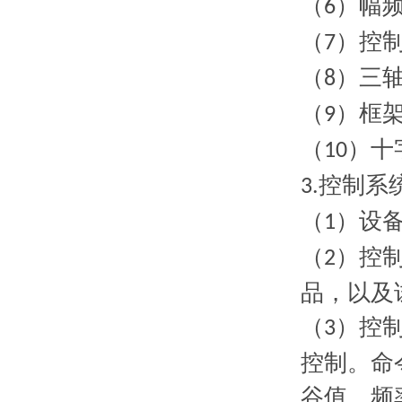
（
）幅
6
（
）控
7
（
）三轴
8
（
）框
9
（
）十
10
控制系
3.
（
）设
1
（
）控
2
品，以及
（
）控
3
控制。命
谷值、频