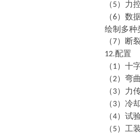
（
）力
5
（
）数
6
绘制多种
（
）断
7
配置
12.
（
）十
1
（
）弯
2
（
）力
3
（
）冷
3
（
）试
4
（
）工
5