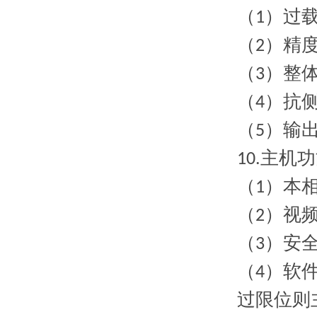
（
）过
1
（
）精
2
（
）整
3
（
）抗
4
（
）输
5
主机功
1
0
.
（
）本
1
（
）视
2
（
）安
3
（
）软
4
过限位则