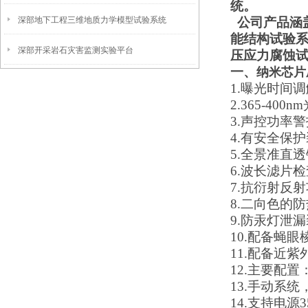
统。
深部地下工程三维地质力学模型试验系统
公司产品涵
能结构试验
深部开采岩石灾害监测实验平台
压应力腐蚀
一、
纳米芯片
1.
曝光时间调解器
2.
365-40
3.
声控功率警
4.
有安全保护
5.
全景准直透镜
6.
波长滤片检
7.
抗衍射反射
8.
二向色的防
9.
防汞灯泄漏
10.
配备蝇眼
11.
配备近紫
12.
主要配置：
13.
手动系统
14.
支持电源35