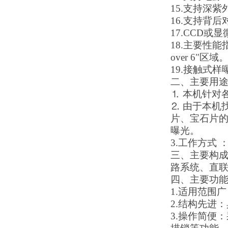
15.
支持深紫
16.
支持背后
17.
CCD或显
18.
主要性能指标：
over 6"区域
19.
接触式样曝
二、主要用
⒈ 本机针对
⒉ 由于本机
片、宝石片
曝光。
3.
工作方式
三、主要构
路系统、直
四、主要功
1.适用范围广
2.结构先进
：
3.操作简便
：