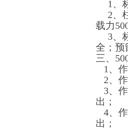
1
、
2
、
载力
50
3
、
全；预
三、
50
1
、作
2
、作
3
、作
出；
4
、作
出；