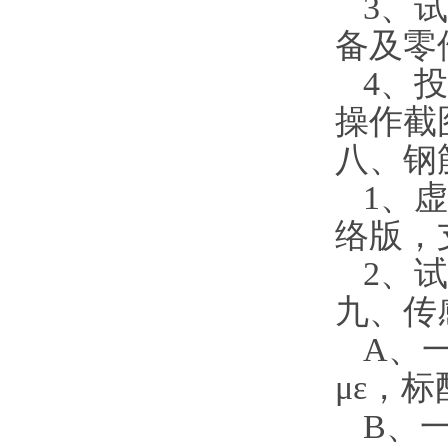
3
、试
备及零
4
、投
操作截
八、钢
1
、虚
络版，
2
、试
九、传
A
、
με，标
B
、