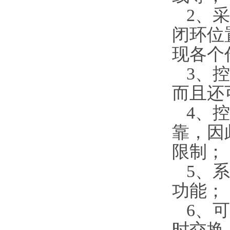
2
、采
闭环位
现各个
3
、控
而且还
4
、控
靠，因
限制；
5
、系
功能；
6
、可
时交换