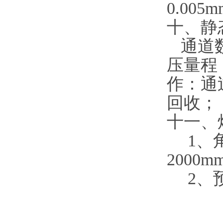
0.005m
十、静
通道
压量程
作：通
回收；
十一、
1、
2000m
2
、