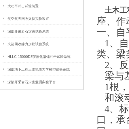
大功率冲击试验装置
土木工
座、
作
航空航天回收夹持实验装置
一、自
深部开采岩石灾害试验系统
1
、自
火箭回收静力加载试验系统
类、梁
HLLC-15000DZ仪器化落锤冲击试验系统
2
、反
深部地下工程三维地质力学模型试验系统
梁与
深部开采岩石灾害监测实验平台
1
根，
和滚
4
、标
口，承