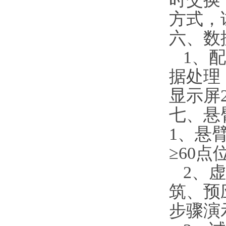
方式，
六、数
1
、配
据处理
显示屏
七、悬
1
、悬
≥
60
点
2
、虚
筑、预
步骤演