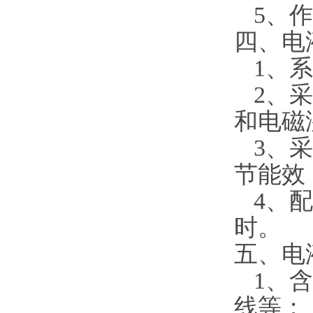
5
、作
四、电
1
、系
2
、采
和电磁
3
、采
节能效
4
、配
时。
五、电
1
、含
线等；