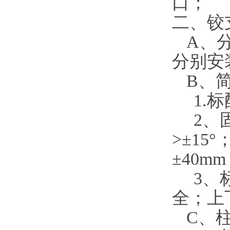
口；
二、铰
A
、
分别安
B
、
1.
标
2
、
>
±
15
°
±
40mm
3
、
全；上
C
、