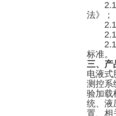
2.16
法》；
2.17
2.18
2.19
标准。
三、产
电液式
测控系
验加载
统、液
置、相