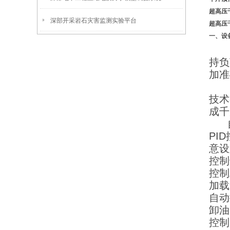
超高压
深部开采岩石灾害监测实验平台
超高压
一、设
持负
加准
技术
成千
自动
PI
意设
控制
控制
加载
自动
卸油
控制