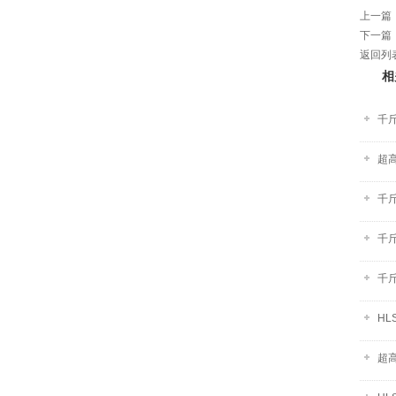
上一篇
下一篇
返回列
相
千
超
千
千斤
千
HL
超高