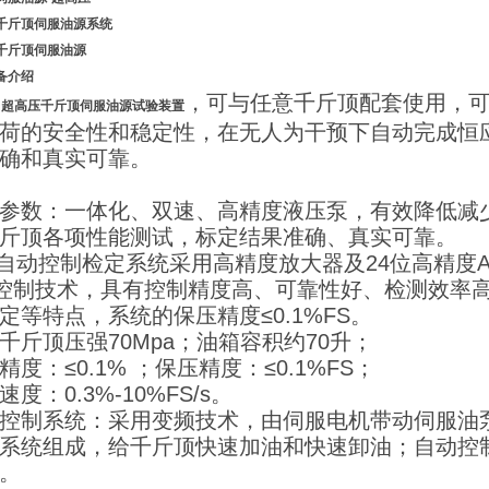
千斤顶伺服油源系统
千斤顶伺服油源
备介绍
，可与任意千斤顶配套使用，
超高压千斤顶伺服油源试验装置
荷的安全性和稳定性，在无人为干预下自动完成恒
确和真实可靠。
参数：
一体化、双速、高精度液压泵，有效降低减
斤顶各项性能测试，标定结果准确、真实可靠。
控制检定系统采用高精度放大器及24位高精度A/D
D控制技术，具有控制精度高、可靠性好、检测效率
定等特点，系统的保压精度≤0.1%FS。
千斤顶压强70Mpa；油箱容积约70升；
精度：≤0.1% ；保压精度：≤0.1%FS；
速度：0.3%-10%FS/s。
控制系统：采用变频技术，由伺服电机带动伺服油
系统组成，给千斤顶快速加油和快速卸油；自动控
。