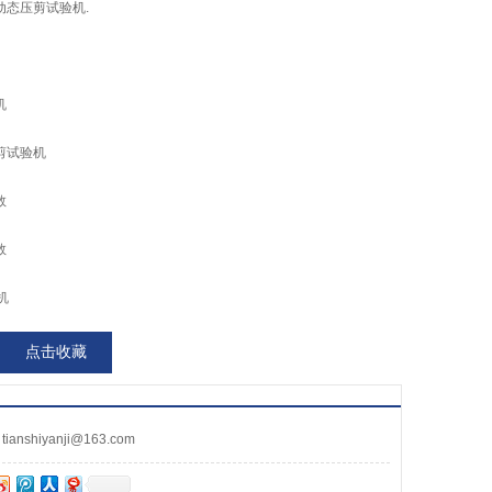
动态压剪试验机.
机
剪试验机
数
数
机
点击收藏
nshiyanji@163.com