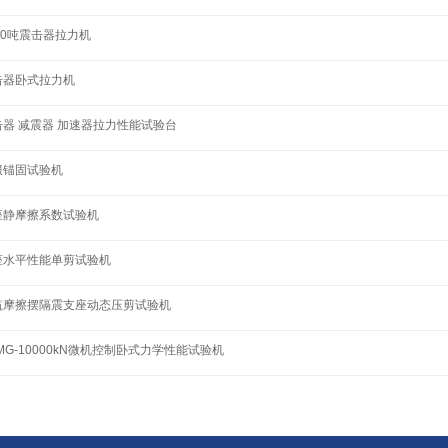
00吨震击器拉力机
击器卧式拉力机
击器 减震器 加速器拉力性能试验台
服锚固试验机
座静摩擦系数试验机
座水平性能单剪试验机
筑摩擦摆隔震支座动态压剪试验机
MG-10000kN微机控制卧式力学性能试验机