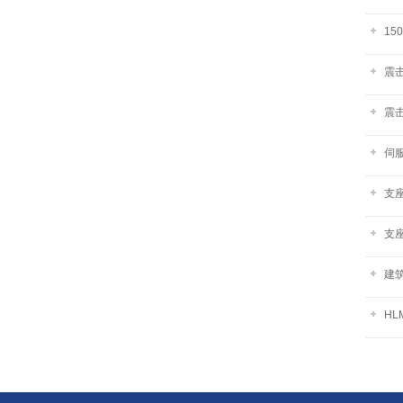
15
震
震
伺
支
支
建
HL