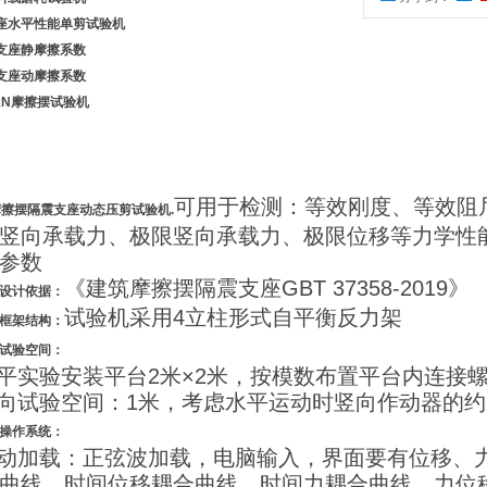
座水平性能单剪试验机
支座静摩擦系数
支座动摩擦系数
0kN摩擦摆试验机
可用于检测：等效刚度、等效阻
擦摆隔震支座动态压剪试验机.
竖向承载力、极限竖向承载力、极限位移等力学性
参数
《建筑摩擦摆隔震支座GBT 37358-2019》
设计依据：
试验机采用4立柱形式自平衡反力架
框架结构：
试验空间：
水平实验安装平台2米×2米，按模数布置平台内连接
竖向试验空间：1米，考虑水平运动时竖向作动器的
操作系统：
制动加载：正弦波加载，电脑输入，界面要有位移、
曲线，时间位移耦合曲线、时间力耦合曲线、力位