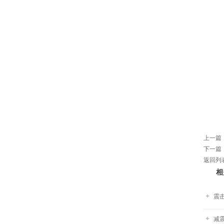
上一篇
下一篇
返回列
相
震击
减