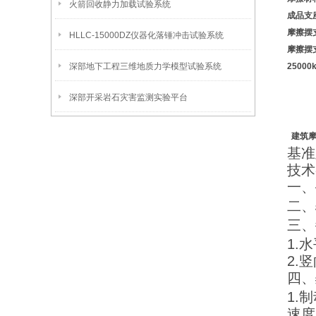
火箭回收静力加载试验系统
成品支
摩擦摆
HLLC-15000DZ仪器化落锤冲击试验系统
摩擦摆
深部地下工程三维地质力学模型试验系统
2500
深部开采岩石灾害监测实验平台
建筑摩
基准
技术
一、
二、
三、
1.
2.
四、
1.
速度