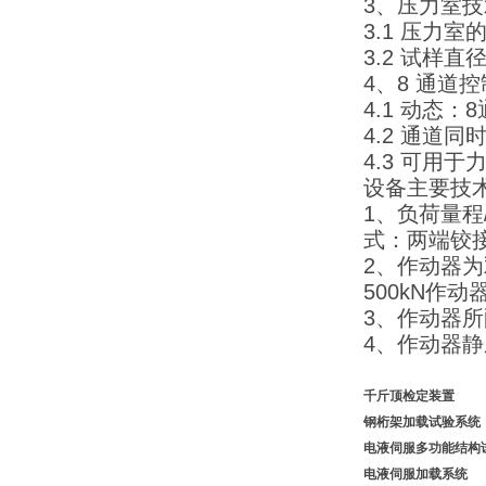
3、压力室
3.1 压力室
3.2 试样直
4、8 通道
4.1 动态
4.2 通道同
4.3 可用
设备主要技
1、负荷量程/J
式：两端铰接
2、作动器
500kN作
3、作动器所
4、作动器静
千斤顶检定装
钢桁架加载试验系
电液伺服多功能结构
电液伺服加载系统