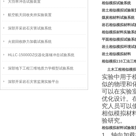
大功率冲击试验装置
相似模拟试验系统
岩土相似模拟试验装
航空航天回收夹持实验装置
煤炭相材料
试验系统
岩石相似模拟材料试
深部开采岩石灾害试验系统
相似模拟材料实验系
平面相似模拟试验系
火箭回收静力加载试验系统
岩土相似模拟
环境
试
岩土相似模拟材料
HLLC-15000DZ仪器化落锤冲击试验系统
相似模拟
1
10工法三
深部地下工程三维地质力学模型试验系统
土木工程相似模
实验中用于
深部开采岩石灾害监测实验平台
似的物理和
可以在实验
优化设计。
究人员可以
相似模拟材
验研究。
相似模拟材料试验装
1、轴向加