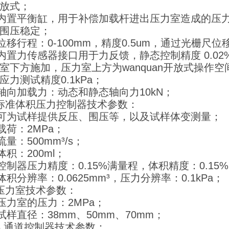
放式；
4 内置平衡缸，用于补偿加载杆进出压力室造成的
围压稳定；
5 位移行程：0-100mm，精度0.5um，通过光栅
6 内置力传感器接口用于力反馈，静态控制精度 0.0
室下方施加，压力室上方为wanquan开放式操作
应力测试精度0.1kPa；
7 轴向加载力：动态和静态轴向力10kN；
标准体积压力控制器技术参数：
1 可为试样提供反压、围压等，以及试样体变测量；
2 载荷：2MPa；
 流量：500mm³/s；
 体积：200ml；
5 控制器压力精度：0.15%满量程，体积精度：0.15
6 体积分辨率：0.0625mm³，压力分辨率：0.1kPa；
压力室技术参数：
1 压力室的压力：2MPa；
2 试样直径：38mm、50mm、70mm；
8 通道控制器技术参数：