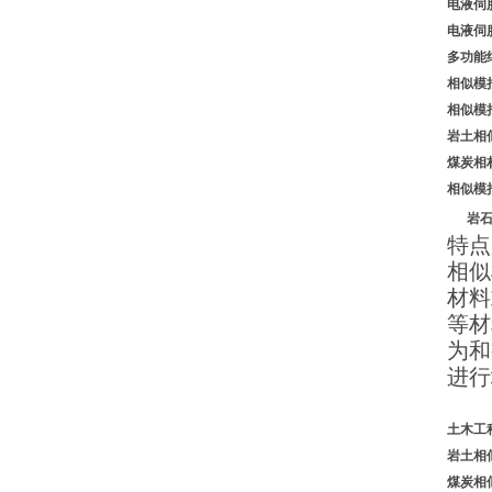
电液伺
电液伺
多功能
相似模
相似模
岩土相
煤炭相
相似模
岩
特点
相似
材料
等材
为和
进行
土木工
岩土相
煤炭相