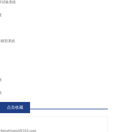
料试验系统
置
维模型系统
统
统
点击收藏
nshiyanji@163.com