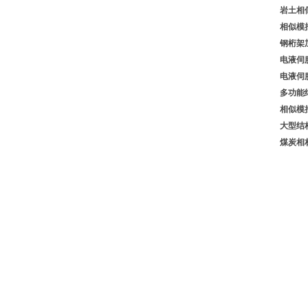
岩土相
相似模
钢桁架
电液伺
电液伺
多功能
相似模
大型结
煤炭相