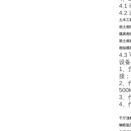
4.
4.
土木工
岩土相
煤炭相
岩土相
相似模
4.
设备
1、
接；
2、
50
3、
4、
千斤
钢桁架