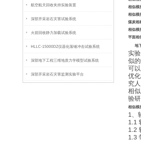
航空航天回收夹持实验装置
相似模
相似模
深部开采岩石灾害试验系统
煤炭相
相似模
火箭回收静力加载试验系统
平面相
地
HLLC-15000DZ仪器化落锤冲击试验系统
实验
似的
深部地下工程三维地质力学模型试验系统
可以
深部开采岩石灾害监测实验平台
优化
究人
相似
验研
相似模
1、
1.
1.2
1.