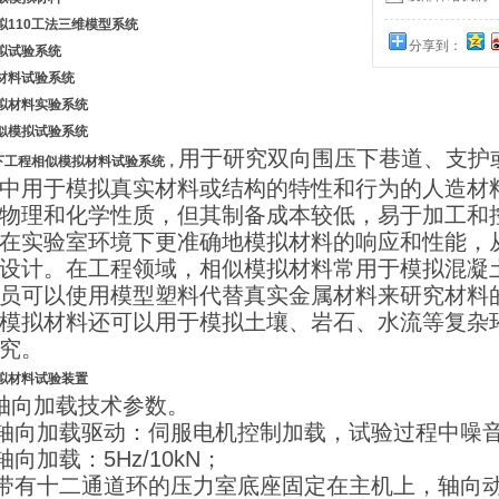
拟
1
10工法三维模型系统
分享到：
拟试验系统
材料
试验系统
拟材料实验系统
似模拟试验系统
用于研究双向围压下巷道、支护
下工程
相似模
拟材料试验系统
，
中用于模拟真实材料或结构的特性和行为的人造材
物理和化学性质，但其制备成本较低，易于加工和
在实验室环境下更准确地模拟材料的响应和性能，
设计。在工程领域，相似模拟材料常用于模拟混凝
员可以使用模型塑料代替真实金属材料来研究材料
模拟材料还可以用于模拟土壤、岩石、水流等复杂
究。
拟材料试验装置
轴向加载技术参数。
1 轴向加载驱动：伺服电机控制加载，试验过程中噪
 轴向加载：5Hz/10kN；
3 带有十二通道环的压力室底座固定在主机上，轴