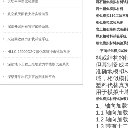
大功率冲击试验装置
岩石相似模拟材料试
岩土相似模拟材料
航空航天回收夹持实验装置
相似模拟
1
10工法三
相似模拟试验系统
深部开采岩石灾害试验系统
岩土相似模拟试验装
煤炭相材料
试验系统
火箭回收静力加载试验系统
相似模拟材料实验系
平面相似模拟试验
HLLC-15000DZ仪器化落锤冲击试验系统
料或结构的
但其制备成
深部地下工程三维地质力学模型试验系统
准确地模拟
深部开采岩石灾害监测实验平台
域，相似模
塑料代替真
用于模拟土
相似模拟材料试验装
1、轴向加
1.1 轴向
1.2 轴向加载
1.3 带