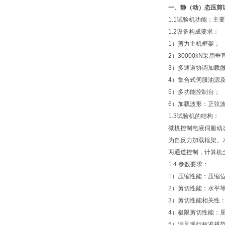
一、
静（动）态压剪
1.1试验机功能：
1.2设备构成要求：
1）剪力主机框架；
2）30000kN采
3）多通道协调加载
4）集合式伺服油源
5）多功能控制台；
6）加载波形：正弦
1.3试验机的结构：
微机控制电液伺服动
为自反力加载框架。
两通道控制，计算机
1.4 参数要求：
1）压缩性能：压缩
2）剪切性能：水平
3）剪切性能相关性
4）极限剪切性能：
5）满足现行标准规