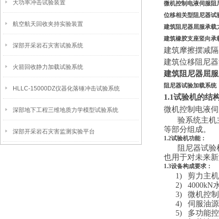
大功率冲击试验装置
微机控制电液伺服阻
位移相关型阻尼器试
航空航天回收夹持实验装置
建筑阻尼器屈服承载
建筑橡胶支座竖向承
深部开采岩石灾害试验系统
建筑摩擦摆减隔
建筑位移阻尼器
火箭回收静力加载试验系统
建筑阻尼器屈服
阻尼器试验加载系统
HLLC-15000DZ仪器化落锤冲击试验系统
1.1试验机的结
微机控制电液伺
深部地下工程三维地质力学模型试验系统
验系统主机
等部分组成。
深部开采岩石灾害监测实验平台
1.2试验机功能：
阻尼器试验
也用于对未来新
1.3设备构成要求：
1)
剪力主机
2)
4000
3)
微机控制
4)
伺服油源
5)
多功能控