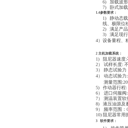
6)
加载波形
7)
卧式加载
1.4参数要求：
1)
静动态
线、极限位
2)
满足产品
3)
满足现行
4）设备量程、
2 主机加载系统：
1) 阻尼器速度
:
2） 试样长度
:
3） 静态试验力
4） 动态试验力
:
测量范围
:2
5) 作动器行程
:
6） 进口伺服阀
:
7） 测温装置
8) 液压油源
9） 频率范围：
10) 阻尼器常
3 软件要求：