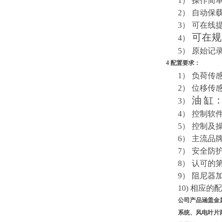
1）
操作简
2）
自动保
3）
可在线
可在规
4）
5）
原始记
4 配置要求：
1）
负荷传
2）
位移传感
油
缸
3）
4）
控制软
5）
控制及
6）
主流品
7）
安全防
8）
认可的
9）
阻尼器
10)
相应的配
公司产品涵盖金
系统、风电叶片